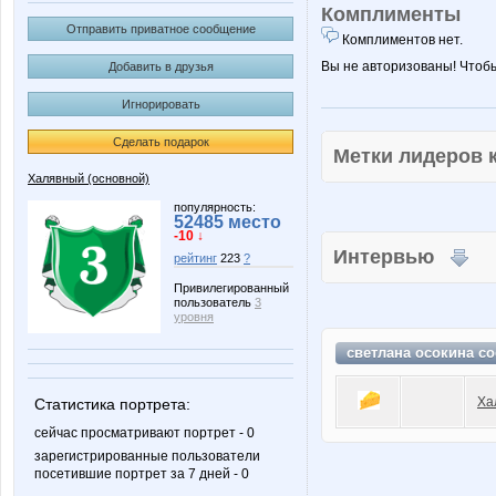
Комплименты
Отправить приватное сообщение
Комплиментов нет.
Вы не авторизованы! Чтоб
Добавить в друзья
Игнорировать
Сделать подарок
Метки лидеров
Халявный (основной)
популярность:
52485 место
-10 ↓
Интервью
рейтинг
223
?
Привилегированный
пользователь
3
уровня
светлана осокина с
Ха
Статистика портрета:
сейчас просматривают портрет - 0
зарегистрированные пользователи
посетившие портрет за 7 дней - 0